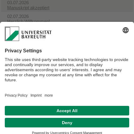
03.07.2026
Manuskript akzeptiert
02.07.2026
Herzlich Willkommen!
09.04.2026
Ankündigung: Hauptseminar "Experimente mit dem
Quantenkoffer"
05.03.2026
Trefft EP8 auf der DPG Frühjahrstagung in Dresden
23.02.2026
Paper veröffentlicht
Verantwortlich für die Redaktion:
Prof. Dr. Georg Herink
Datenschutz / Disclaimer
Impressum
Hausordnung
Sitemap
Kontakt
Barrierefreiheitserklärung