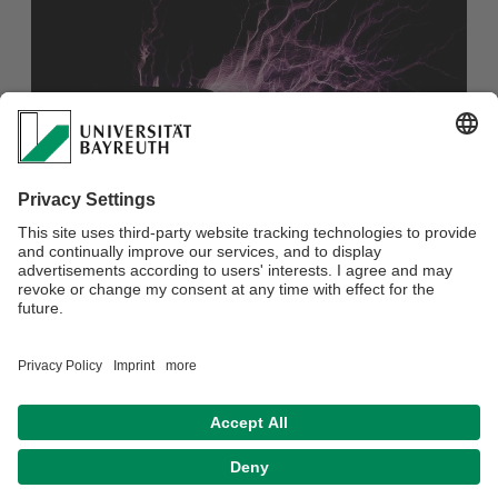
Interview und Experimente zum Thema "Blitze" mit Prof. Dr.
Georg Herink in der Sendung "Nachgefragt" auf TV
Oberfranken.
Hier geht es zum Video der Sendung:
https://www.tvo.de/mediathek/video/blitzatlas-2019-
nirgends-gab-es-weniger-blitze-als-in-hof-und-bayreuth
Datenschutz / Disclaimer
Impressum
Hausordnung
Sitemap
Kontakt
Barrierefreiheitserklärung