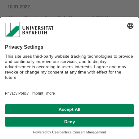
10.01.2022
Unser „Quantum-Probe Field Microscope“ (QFIM) erlaubt
es mikroskopische Filme ultraschneller elektrischer
Terahertz Felder aufzuzeichnen. Die Ergebnisse der
deutsch-australischen Zusammenarbeit sind in Light:
Science & Applications erschienen. Hier geht es zur
Pressemitteilung:
Ultraschnelle Videokamera
Datenschutz / Disclaimer
Impressum
Hausordnung
Sitemap
Kontakt
Barrierefreiheitserklärung