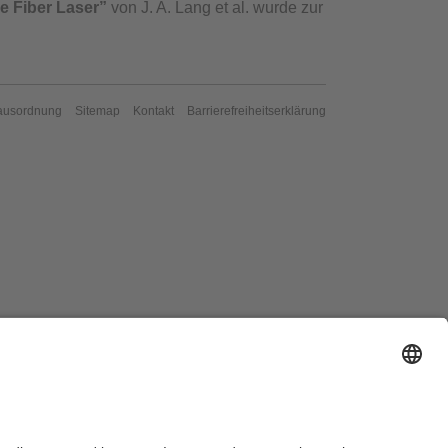
le Fiber Laser”
von J. A. Lang et al.
wurde zur
ausordnung
Sitemap
Kontakt
Barrierefreiheitserklärung