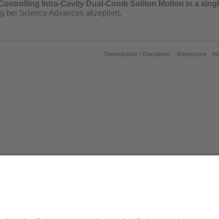
ontrolling Intra-Cavity Dual-Comb Soliton Motion in a sing
ng bei Science Advances akzeptiert
.
Datenschutz / Disclaimer
Impressum
H