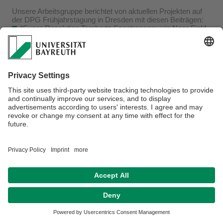
Unsere Arbeitsgruppe berichtet von aktuellen Projekten auf
der DPG Frühjahrstagung in Dresden mit diesen Beiträgen:
“Super-Resolution Terahertz Spectroscopy via Near-Field
Electro-Optic Sampling” von Kevin Bergwagner,
“Nano-sensing of AC-Fields with Perovskite Quantum Dots
and Electro-Switching of Luminescence” von Emanuel Eckl,
“Resolving Ultrafast Conductivity Dynamics in 2D-
Perovskites via correlative THz-NIR Spectroscopy” von Lion
Krüger,
“Impulsive Stimulated Raman Scattering: Highspeed
Detection Strategies” von Laura Hüllmandel,
“Unified Simulation Framework for Multi-Soliton Dynamics in
Femtosecond Lasers” von Julia Lang.
Datenschutz / Disclaimer
Impressum
Hausordnung
Sitemap
Kontakt
Barrierefreiheitserklärung